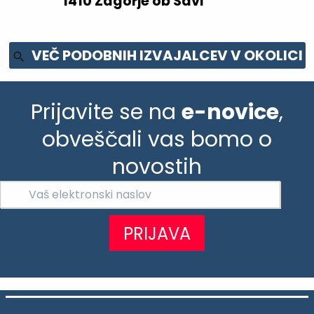
1410 Zagorje ob Savi
VEČ PODOBNIH IZVAJALCEV V OKOLICI
Prijavite se na
e-novice
,
obveščali vas bomo o
novostih
PRIJAVA