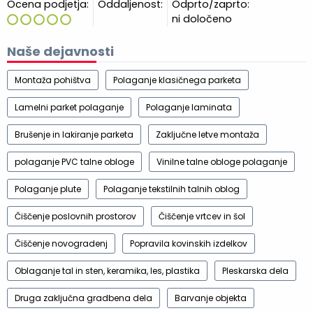
Ocena podjetja:
Oddaljenost:
Odprto/zaprto:
ni določeno
Naše dejavnosti
Montaža pohištva
Polaganje klasičnega parketa
Lamelni parket polaganje
Polaganje laminata
Brušenje in lakiranje parketa
Zaključne letve montaža
polaganje PVC talne obloge
Vinilne talne obloge polaganje
Polaganje plute
Polaganje tekstilnih talnih oblog
Čiščenje poslovnih prostorov
Čiščenje vrtcev in šol
Čiščenje novogradenj
Popravila kovinskih izdelkov
Oblaganje tal in sten, keramika, les, plastika
Pleskarska dela
Druga zaključna gradbena dela
Barvanje objekta