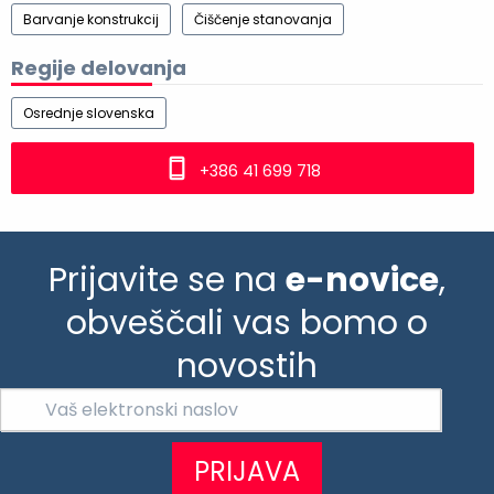
Barvanje konstrukcij
Čiščenje stanovanja
Regije delovanja
Osrednje slovenska
+386 41 699 718
Prijavite se na
e-novice
,
obveščali vas bomo o
novostih
PRIJAVA