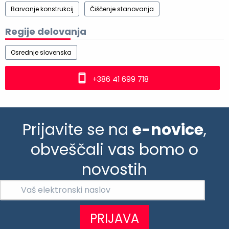
Barvanje konstrukcij
Čiščenje stanovanja
Regije delovanja
Osrednje slovenska
+386 41 699 718
Prijavite se na
e-novice
,
obveščali vas bomo o
novostih
PRIJAVA