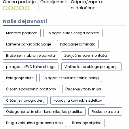
Ocena podjetja:
Oddaljenost:
Odprto/zaprto:
ni določeno
Naše dejavnosti
Montaža pohištva
Polaganje klasičnega parketa
Lamelni parket polaganje
Polaganje laminata
Brušenje in lakiranje parketa
Zaključne letve montaža
polaganje PVC talne obloge
Vinilne talne obloge polaganje
Polaganje plute
Polaganje tekstilnih talnih oblog
Čiščenje poslovnih prostorov
Čiščenje vrtcev in šol
Čiščenje novogradenj
Popravila kovinskih izdelkov
Oblaganje tal in sten, keramika, les, plastika
Pleskarska dela
Druga zaključna gradbena dela
Barvanje objekta