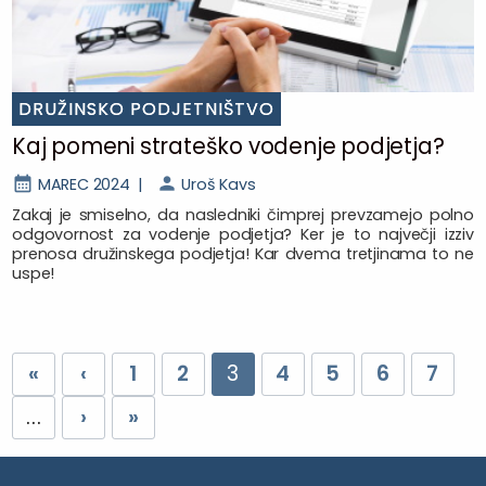
DRUŽINSKO PODJETNIŠTVO
Kaj pomeni strateško vodenje podjetja?
MAREC 2024 |
Uroš Kavs
Zakaj je smiselno, da nasledniki čimprej prevzamejo polno
odgovornost za vodenje podjetja? Ker je to največji izziv
prenosa družinskega podjetja! Kar dvema tretjinama to ne
uspe!
«
‹
1
2
3
4
5
6
7
...
›
»