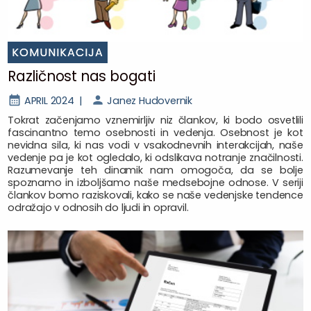
KOMUNIKACIJA
Različnost nas bogati
APRIL 2024 |
Janez Hudovernik
Tokrat začenjamo vznemirljiv niz člankov, ki bodo osvetlili
fascinantno temo osebnosti in vedenja. Osebnost je kot
nevidna sila, ki nas vodi v vsakodnevnih interakcijah, naše
vedenje pa je kot ogledalo, ki odslikava notranje značilnosti.
Razumevanje teh dinamik nam omogoča, da se bolje
spoznamo in izboljšamo naše medsebojne odnose. V seriji
člankov bomo raziskovali, kako se naše vedenjske tendence
odražajo v odnosih do ljudi in opravil.