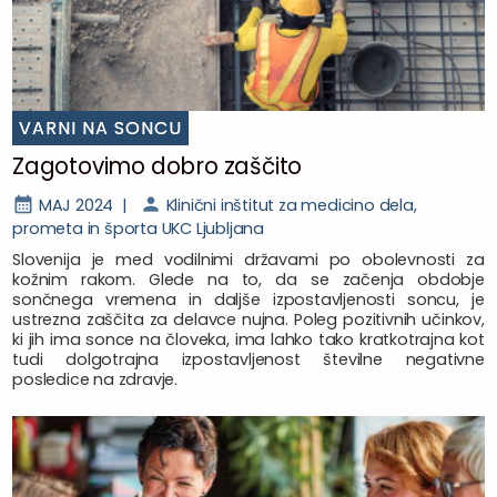
VARNI NA SONCU
Zagotovimo dobro zaščito
MAJ 2024 |
Klinični inštitut za medicino dela,
prometa in športa UKC Ljubljana
Slovenija je med vodilnimi državami po obolevnosti za
kožnim rakom. Glede na to, da se začenja obdobje
sončnega vremena in daljše izpostavljenosti soncu, je
ustrezna zaščita za delavce nujna. Poleg pozitivnih učinkov,
ki jih ima sonce na človeka, ima lahko tako kratkotrajna kot
tudi dolgotrajna izpostavljenost številne negativne
posledice na zdravje.