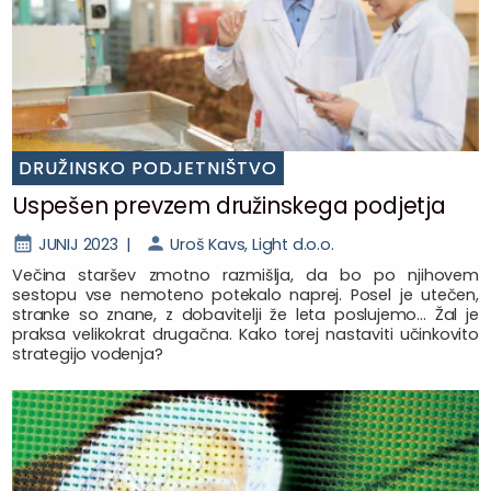
DRUŽINSKO PODJETNIŠTVO
Uspešen prevzem družinskega podjetja
JUNIJ 2023 |
Uroš Kavs, Light d.o.o.
Večina staršev zmotno razmišlja, da bo po njihovem
sestopu vse nemoteno potekalo naprej. Posel je utečen,
stranke so znane, z dobavitelji že leta poslujemo… Žal je
praksa velikokrat drugačna. Kako torej nastaviti učinkovito
strategijo vodenja?