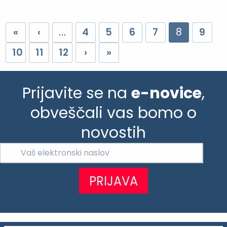
«
‹
...
4
5
6
7
8
9
10
11
12
›
»
Prijavite se na
e-novice
,
obveščali vas bomo o
novostih
PRIJAVA