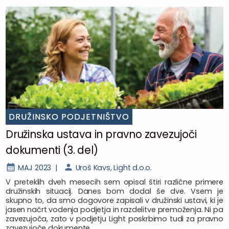
DRUŽINSKO PODJETNIŠTVO
Družinska ustava in pravno zavezujoči
dokumenti (3. del)
MAJ 2023 |
Uroš Kavs, Light d.o.o.
V preteklih dveh mesecih sem opisal štiri različne primere
družinskih situacij. Danes bom dodal še dve. Vsem je
skupno to, da smo dogovore zapisali v družinski ustavi, ki je
jasen načrt vodenja podjetja in razdelitve premoženja. Ni pa
zavezujoča, zato v podjetju Light poskrbimo tudi za pravno
zavezujoče dokumente.