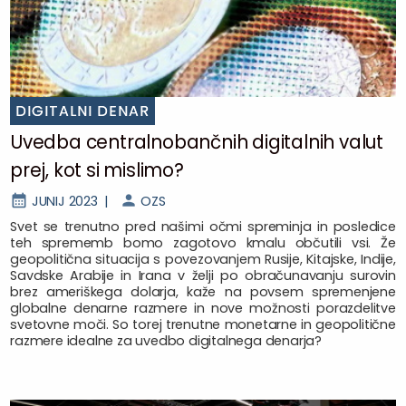
DIGITALNI DENAR
Uvedba centralnobančnih digitalnih valut
prej, kot si mislimo?
JUNIJ 2023 |
OZS
Svet se trenutno pred našimi očmi spreminja in posledice
teh sprememb bomo zagotovo kmalu občutili vsi. Že
geopolitična situacija s povezovanjem Rusije, Kitajske, Indije,
Savdske Arabije in Irana v želji po obračunavanju surovin
brez ameriškega dolarja, kaže na povsem spremenjene
globalne denarne razmere in nove možnosti porazdelitve
svetovne moči. So torej trenutne monetarne in geopolitične
razmere idealne za uvedbo digitalnega denarja?