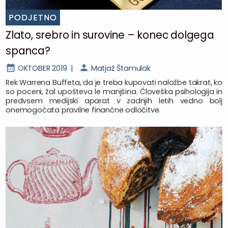
PODJETNO
Zlato, srebro in surovine – konec dolgega
spanca?
OKTOBER 2019 |
Matjaž Štamulak
Rek Warrena Buffeta, da je treba kupovati naložbe takrat, ko
so poceni, žal upošteva le manjšina. Človeška psihologija in
predvsem medijski aparat v zadnjih letih vedno bolj
onemogočata pravilne finančne odločitve.