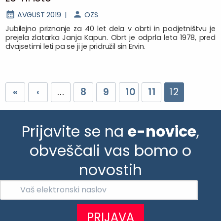
AVGUST 2019 |
OZS
Jubilejno priznanje za 40 let dela v obrti in podjetništvu je
prejela zlatarka Janja Kapun. Obrt je odprla leta 1978, pred
dvajsetimi leti pa se ji je pridružil sin Ervin.
«
‹
...
8
9
10
11
12
Prijavite se na
e-novice
,
obveščali vas bomo o
novostih
PRIJAVA