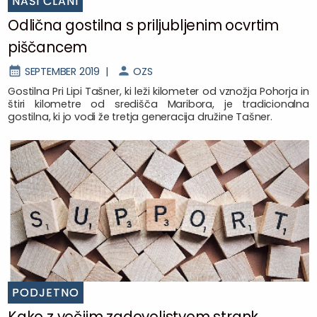
NAŠI ČLANI
Odlična gostilna s priljubljenim ocvrtim
piščancem
SEPTEMBER 2019 |
OZS
Gostilna Pri Lipi Tašner, ki leži kilometer od vznožja Pohorja in
štiri kilometre od središča Maribora, je tradicionalna
gostilna, ki jo vodi že tretja generacija družine Tašner.
PODJETNO
Kako z večjim zadovoljstvom strank